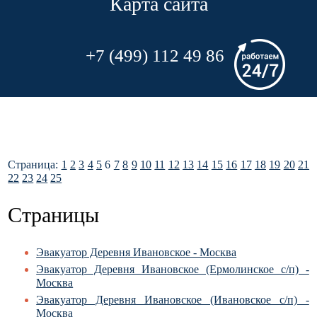
Карта сайта
+7 (499) 112 49 86
Страница:
1
2
3
4
5
6
7
8
9
10
11
12
13
14
15
16
17
18
19
20
21
22
23
24
25
Страницы
Эвакуатор Деревня Ивановское - Москва
Эвакуатор Деревня Ивановское (Ермолинское с/п) -
Москва
Эвакуатор Деревня Ивановское (Ивановское с/п) -
Москва