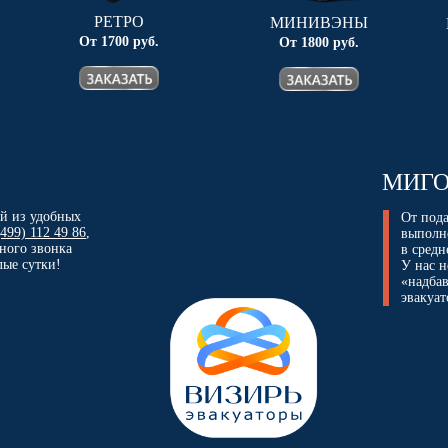
РЕТРО
МИНИВЭНЫ
От 1700 руб.
От 1800 руб.
МИГО
ой из удобных
От пода
(499) 112 49 86
,
выполн
тного звонка
в средн
лые сутки!
У нас н
«надбав
эвакуат