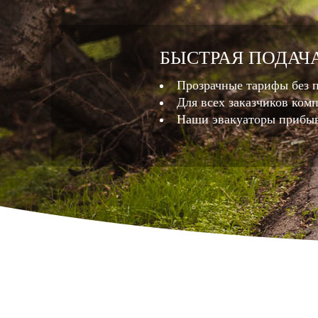
БЫСТРАЯ ПОДАЧ
Прозрачные тарифы без 
Для всех заказчиков ком
Наши эвакуаторы прибыв
КРУГЛОСУТОЧНО
Мы готовы придти к вам на 
эвакуатор в нашей компании
неделю.