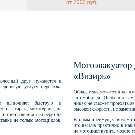
от 7000 руб.
Мотоэвакуатор 
«Визирь»
олесный друг нуждается в
недорогую услугу перевозка
Обладатели мототехники им
автомобилей. Особенно заме
чно выполняет быструю и
никак не сможет проехать а
сто – гараж, мотосервис, на
высокой скорости, не заметив
 и ответственностью берет на
Вторым преимуществом мотоц
ставке не только мотоциклов,
что весьма практично в наше
на мотоцикл купить можно го