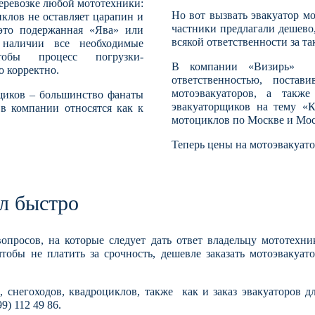
еревозке любой мототехники:
Но вот вызвать эвакуатор м
иклов не оставляет царапин и
частники предлагали дешево, 
это подержанная «Ява» или
всякой ответственности за та
наличии все необходимые
тобы процесс погрузки-
В компании «Визирь» от
о корректно.
ответственностью, поста
мотоэвакуаторов, а также
рщиков – большинство фанаты
эвакуаторщиков на тему «К
 в компании относятся как к
мотоциклов по Москве и Мос
Теперь цены на мотоэвакуато
л быстро
опросов, на которые следует дать ответ владельцу мототехн
тобы не платить за срочность, дешевле заказать мотоэвакуат
в, снегоходов, квадроциклов, также как и заказ эвакуаторов д
99) 112 49 86
.