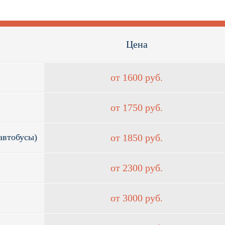
ИХ ЦЕН
в, и благодаря собственному автопарку
Цена
олее привлекательные цены в Москве.
от 1600 руб.
от 1750 руб.
ПАСНОСТИ АВТОМОБИЛЯ
 опытом от 7 лет. Кроме того, их
автобусы)
от 1850 руб.
застрахована, что исключает любые
роны.
от 2300 руб.
от 3000 руб.