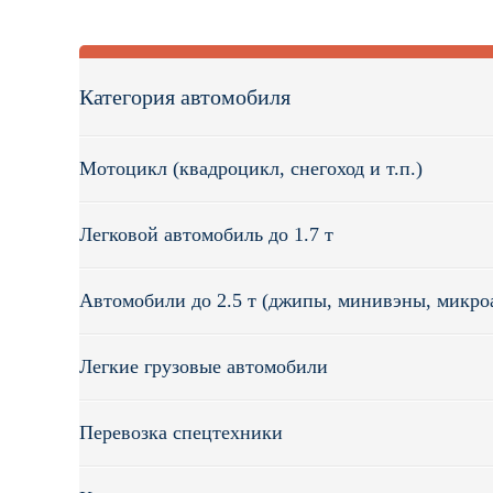
ГАРАНТИЯ НИЗК
Мы работаем без посреднико
Категория автомобиля
техники обеспечиваем наиб
Мотоцикл (квадроцикл, снегоход и т.п.)
Легковой автомобиль до 1.7 т
ГАРАНТИЯ БЕЗО
В штате работают водители с
Автомобили до 2.5 т (джипы, минивэны, микро
ответственность полностью 
риски и потери с вашей сто
Легкие грузовые автомобили
Перевозка спецтехники