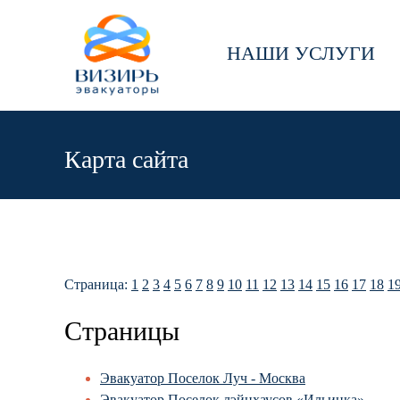
НАШИ УСЛУГИ
Карта сайта
Страница:
1
2
3
4
5
6
7
8
9
10
11
12
13
14
15
16
17
18
1
Страницы
Эвакуатор Поселок Луч - Москва
Эвакуатор Поселок лэйнхаусов «Ильинка»