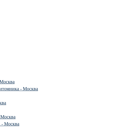
 Москва
итомника - Москва
ква
 Москва
 - Москва