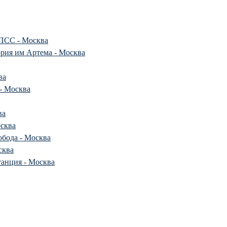
КПСС - Москва
рия им Артема - Москва
ва
 - Москва
ва
сква
обода - Москва
сква
танция - Москва