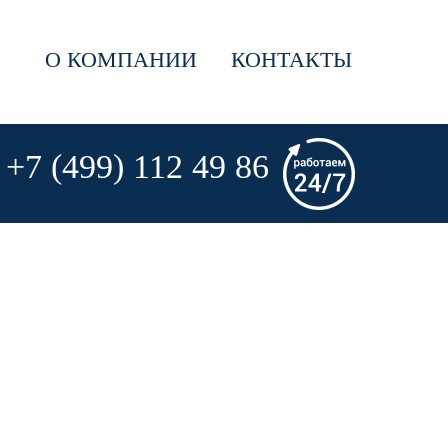
О КОМПАНИИ
КОНТАКТЫ
+7 (499) 112 49 86