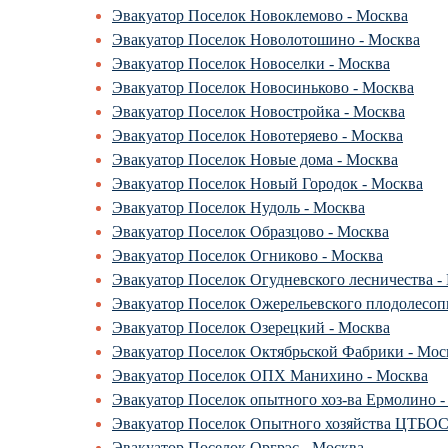
Эвакуатор Поселок Новоклемово - Москва
Эвакуатор Поселок Новолотошино - Москва
Эвакуатор Поселок Новоселки - Москва
Эвакуатор Поселок Новосиньково - Москва
Эвакуатор Поселок Новостройка - Москва
Эвакуатор Поселок Новотеряево - Москва
Эвакуатор Поселок Новые дома - Москва
Эвакуатор Поселок Новый Городок - Москва
Эвакуатор Поселок Нудоль - Москва
Эвакуатор Поселок Образцово - Москва
Эвакуатор Поселок Огниково - Москва
Эвакуатор Поселок Огудневского лесничества -
Эвакуатор Поселок Ожерельевского плодолесоп
Эвакуатор Поселок Озерецкий - Москва
Эвакуатор Поселок Октябрьской Фабрики - Мос
Эвакуатор Поселок ОПХ Манихино - Москва
Эвакуатор Поселок опытного хоз-ва Ермолино -
Эвакуатор Поселок Опытного хозяйства ЦТБОС
Эвакуатор Поселок Оргрэс - Москва