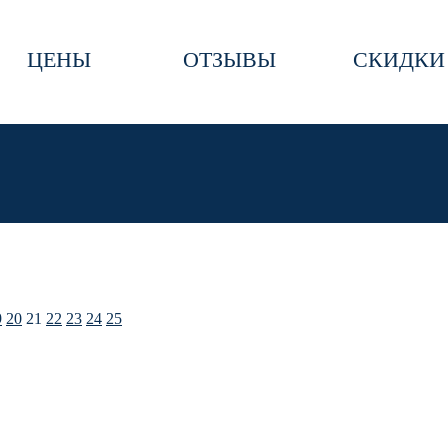
ЦЕНЫ
ОТЗЫВЫ
СКИДКИ
9
20
21
22
23
24
25