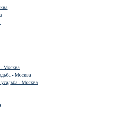
сква
а
а
 - Москва
адьба - Москва
усадьба - Москва
а