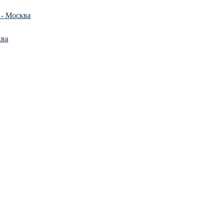
 - Москва
ква