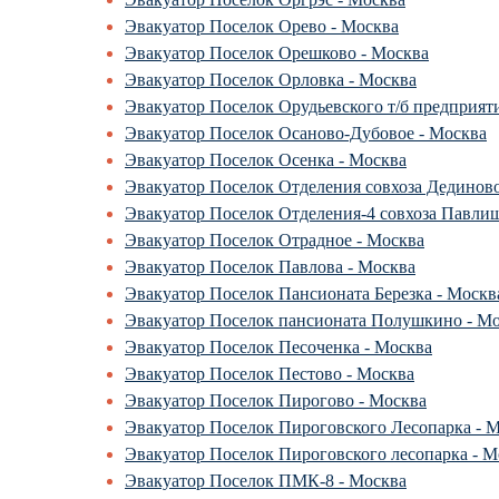
Эвакуатор Поселок Орево - Москва
Эвакуатор Поселок Орешково - Москва
Эвакуатор Поселок Орловка - Москва
Эвакуатор Поселок Орудьевского т/б предприят
Эвакуатор Поселок Осаново-Дубовое - Москва
Эвакуатор Поселок Осенка - Москва
Эвакуатор Поселок Отделения совхоза Дединово
Эвакуатор Поселок Отделения-4 совхоза Павли
Эвакуатор Поселок Отрадное - Москва
Эвакуатор Поселок Павлова - Москва
Эвакуатор Поселок Пансионата Березка - Москв
Эвакуатор Поселок пансионата Полушкино - М
Эвакуатор Поселок Песоченка - Москва
Эвакуатор Поселок Пестово - Москва
Эвакуатор Поселок Пирогово - Москва
Эвакуатор Поселок Пироговского Лесопарка - 
Эвакуатор Поселок Пироговского лесопарка - М
Эвакуатор Поселок ПМК-8 - Москва